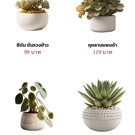
ซีดัม ต้นรวงข้าว
กุหลาบแพนด้า
99
บาท
119
บาท