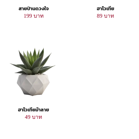
สายป่านดวงใจ
ฮาโวเทีย
199
บาท
89
บาท
ฮาโวเทียม้าลาย
49
บาท