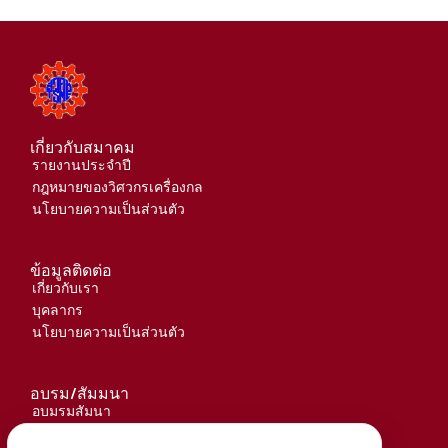
เกี่ยวกับสมาคม
รายงานประจำปี
กฎหมายของวิศวกรเครื่องกล
นโยบายความเป็นส่วนตัว
ข้อมูลติดต่อ
เกี่ยวกับเรา
บุคลากร
นโยบายความเป็นส่วนตัว
อบรม/สัมมนา
อบมรมสัมนา
เอกสาร