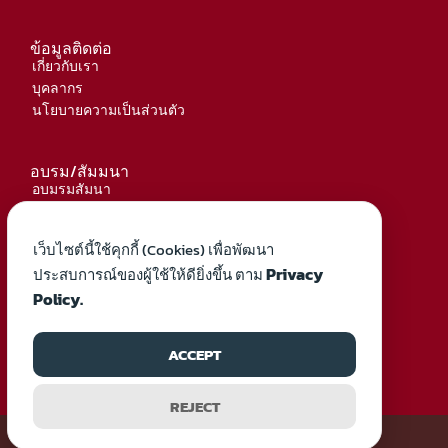
ข้อมูลติดต่อ
เกี่ยวกับเรา
บุคลากร
นโยบายความเป็นส่วนตัว
อบรม/สัมมนา
อบมรมสัมนา
เอกสาร
เว็บไซต์นี้ใช้คุกกี้ (Cookies) เพื่อพัฒนา
ติดต่อสอบถาม
Privacy
ประสบการณ์ของผู้ใช้ให้ดียิ่งขึ้น ตาม
สมาคมวิศวกรเครื่องกลไทย (TSME)
Policy.
thailand.tsme@gmail.com
ACCEPT
REJECT
Copyright © 2026 TSME | สมาคมวิศวกรเครื่องกลไทย